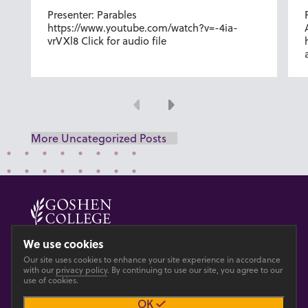
Presenter: Parables
https://www.youtube.com/watch?v=-4ia-
vrVXl8 Click for audio file
Previous
Next
More Uncategorized Posts
© 2026 GOSHEN COLLEGE
We use cookies
Our site uses cookies to enhance your site experience in accordance
Privacy
Accesibility
with our
privacy policy
. By continuing to use our site, you agree to our
use of cookies.
OK
Main site