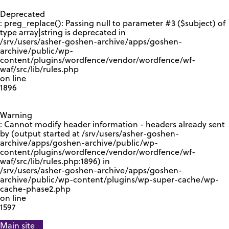
GOOGLE RECAPTCHA RESPONSE
Deprecated
: preg_replace(): Passing null to parameter #3 ($subject) of
type array|string is deprecated in
/srv/users/asher-goshen-archive/apps/goshen-
archive/public/wp-
content/plugins/wordfence/vendor/wordfence/wf-
waf/src/lib/rules.php
on line
1896
Warning
: Cannot modify header information - headers already sent
by (output started at /srv/users/asher-goshen-
archive/apps/goshen-archive/public/wp-
content/plugins/wordfence/vendor/wordfence/wf-
waf/src/lib/rules.php:1896) in
/srv/users/asher-goshen-archive/apps/goshen-
archive/public/wp-content/plugins/wp-super-cache/wp-
cache-phase2.php
on line
1597
Main site